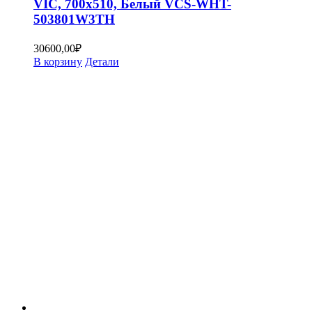
VIC, 700х510, Белый VCS-WHT-
503801W3TH
30600,00
₽
В корзину
Детали