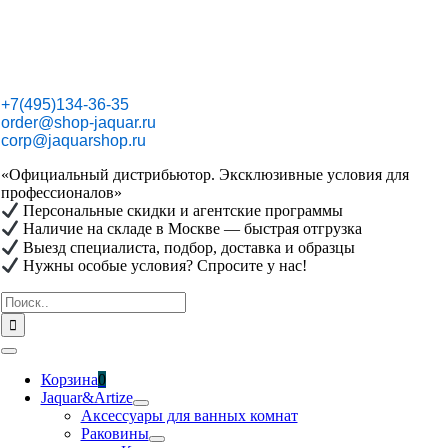
Skip
to
content
+7(495)134-36-35
order@shop-jaquar.ru
corp@jaquarshop.ru
«Официальный дистрибьютор. Эксклюзивные условия для
профессионалов»
Персональные скидки и агентские программы
Наличие на складе в Москве — быстрая отгрузка
Выезд специалиста, подбор, доставка и образцы
Нужны особые условия? Спросите у нас!
Результат
поиска:
Toggle
Navigation
Корзина
0
Jaquar&Artize
Аксессуары для ванных комнат
Раковины