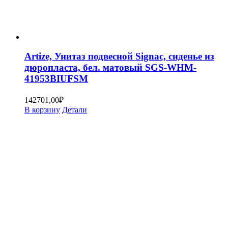
Artize, Унитаз подвесной Signac, сиденье из
дюропласта, бел. матовый SGS-WHM-
41953BIUFSM
142701,00
₽
В корзину
Детали