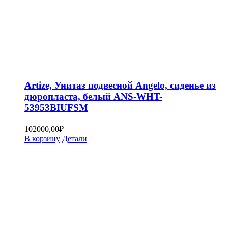
Artize, Унитаз подвесной Angelo, сиденье из
дюропласта, белый ANS-WHT-
53953BIUFSM
102000,00
₽
В корзину
Детали