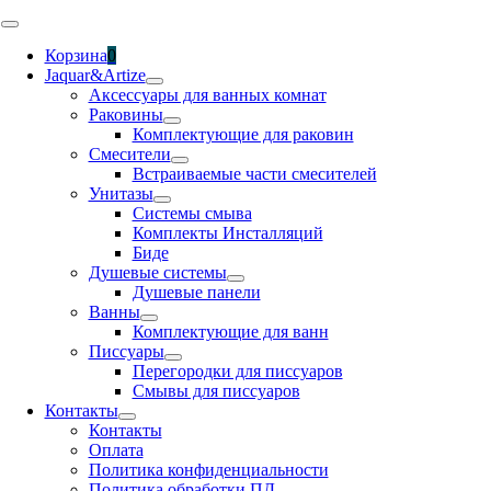
Skip
Toggle
to
Navigation
Корзина
0
content
Jaquar&Artize
Аксессуары для ванных комнат
Раковины
Комплектующие для раковин
Смесители
Встраиваемые части смесителей
Унитазы
Системы смыва
Комплекты Инсталляций
Биде
Душевые системы
Душевые панели
Ванны
Комплектующие для ванн
Писсуары
Перегородки для писсуаров
Смывы для писсуаров
Контакты
Контакты
Оплата
Политика конфиденциальности
Политика обработки ПД