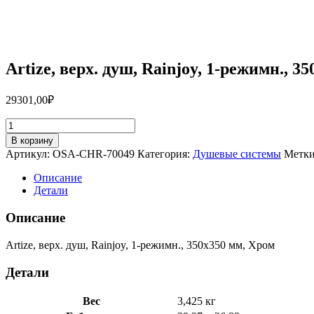
Artize, верх. душ, Rainjoy, 1-режимн.,
29301,00
₽
Количество
товара
В корзину
Artize,
Артикул:
OSA-CHR-70049
Категория:
Душевые системы
Метк
верх.
душ,
Описание
Rainjoy,
Детали
1-
режимн.,
Описание
350х350
мм,
Artize, верх. душ, Rainjoy, 1-режимн., 350х350 мм, Хром
Хром
OSA-
Детали
CHR-
70049
Вес
3,425 кг