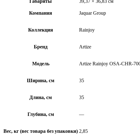
Габариты
39,37 × 36,83 см
Компания
Jaquar Group
Коллекция
Rainjoy
Бренд
Artize
Модель
Artize Rainjoy OSA-CHR-70
Ширина, см
35
Длина, см
35
Глубина, см
—
Вес, кг (вес товара без упаковки)
2,85