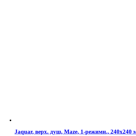
Jaquar, верх. душ, Maze, 1-режимн., 240х24