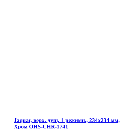
Jaquar, верх. душ, 1-режимн., 234х234 мм,
Хром OHS-CHR-1741