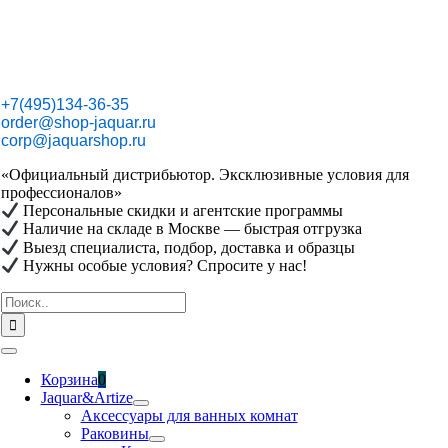
Skip
to
content
+7(495)134-36-35
order@shop-jaquar.ru
corp@jaquarshop.ru
«Официальный дистрибьютор. Эксклюзивные условия для
профессионалов»
Персональные скидки и агентские программы
Наличие на складе в Москве — быстрая отгрузка
Выезд специалиста, подбор, доставка и образцы
Нужны особые условия? Спросите у нас!
Результат
поиска:
Toggle
Navigation
Корзина
0
Jaquar&Artize
Аксессуары для ванных комнат
Раковины