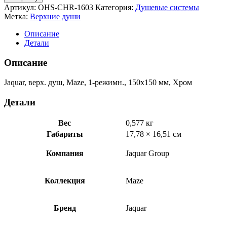
Jaquar,
Артикул:
OHS-CHR-1603
Категория:
Душевые системы
верх.
Метка:
Верхние души
душ,
Maze,
Описание
1-
Детали
режимн.,
150х150
Описание
мм,
Хром
Jaquar, верх. душ, Maze, 1-режимн., 150х150 мм, Хром
OHS-
CHR-
Детали
1603
Вес
0,577 кг
Габариты
17,78 × 16,51 см
Компания
Jaquar Group
Коллекция
Maze
Бренд
Jaquar