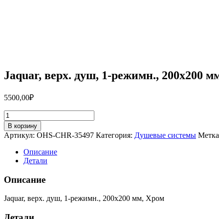
Jaquar, верх. душ, 1-режимн., 200х200
5500,00
₽
Количество
товара
В корзину
Jaquar,
Артикул:
OHS-CHR-35497
Категория:
Душевые системы
Метка
верх.
душ,
Описание
1-
Детали
режимн.,
200х200
Описание
мм,
Хром
Jaquar, верх. душ, 1-режимн., 200х200 мм, Хром
OHS-
CHR-
Детали