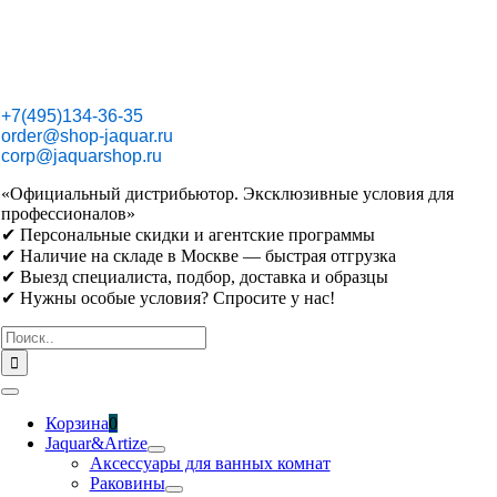
Skip
to
content
+7(495)134-36-35
order@shop-jaquar.ru
corp@jaquarshop.ru
«Официальный дистрибьютор. Эксклюзивные условия для
профессионалов»
✔ Персональные скидки и агентские программы
✔ Наличие на складе в Москве — быстрая отгрузка
✔ Выезд специалиста, подбор, доставка и образцы
✔ Нужны особые условия? Спросите у нас!
Результат
поиска:
Toggle
Navigation
Корзина
0
Jaquar&Artize
Аксессуары для ванных комнат
Раковины