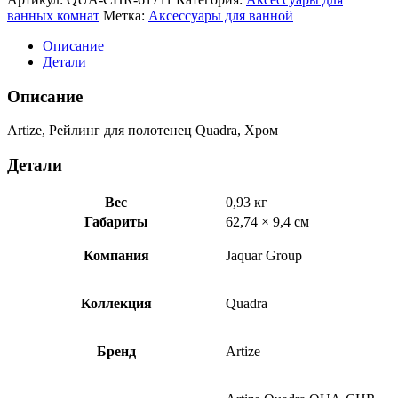
Рейлинг
ванных комнат
Метка:
Аксессуары для ванной
для
полотенец
Описание
Quadra,
Детали
Хром
QUA-
Описание
CHR-
61711
Artize, Рейлинг для полотенец Quadra, Хром
Детали
Вес
0,93 кг
Габариты
62,74 × 9,4 см
Компания
Jaquar Group
Коллекция
Quadra
Бренд
Artize