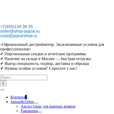
Skip
to
content
+7(495)134-36-35
order@shop-jaquar.ru
corp@jaquarshop.ru
«Официальный дистрибьютор. Эксклюзивные условия для
профессионалов»
✔ Персональные скидки и агентские программы
✔ Наличие на складе в Москве — быстрая отгрузка
✔ Выезд специалиста, подбор, доставка и образцы
✔ Нужны особые условия? Спросите у нас!
Результат
поиска:
Toggle
Navigation
Корзина
0
Jaquar&Artize
Аксессуары для ванных комнат
Раковины