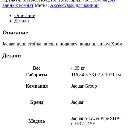
душ.
ванных комнат
Метка:
Аксессуары для ванной
стойка,
внешн.
Описание
подключ.
Детали
воды
шлангом
Описание
Хром
SHA-
Jaquar, душ. стойка, внешн. подключ. воды шлангом Хром
CHR-
1215F
Детали
Вес
4,05 кг
Габариты
116,84 × 33,02 × 1071 см
Компания
Jaquar Group
Бренд
Jaquar
Jaquar Shower Pipe SHA-
Модель
CHR-1215F