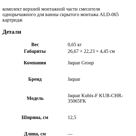
Jaquar
Kubix-
комплект верхней монтажной части смесителя
F
однорычажного для ванны скрытого монтажа ALD-065
KUB-
картридж
CHR-
35065FK
Детали
Вес
0,65 кг
Габариты
26,67 × 22,23 × 4,45 см
Компания
Jaquar Group
Бренд
Jaquar
Jaquar Kubix-F KUB-CHR-
Модель
35065FK
Ширина, см
12,5
Длина, см
—