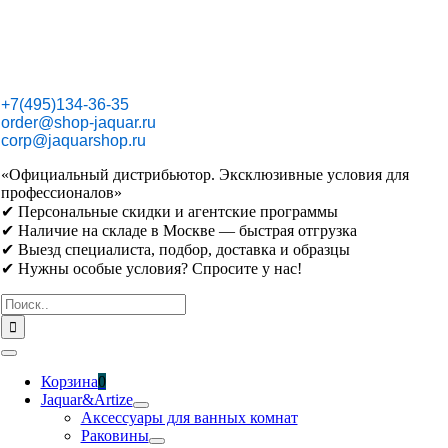
Skip
to
content
+7(495)134-36-35
order@shop-jaquar.ru
corp@jaquarshop.ru
«Официальный дистрибьютор. Эксклюзивные условия для
профессионалов»
✔ Персональные скидки и агентские программы
✔ Наличие на складе в Москве — быстрая отгрузка
✔ Выезд специалиста, подбор, доставка и образцы
✔ Нужны особые условия? Спросите у нас!
Результат
поиска:
Toggle
Navigation
Корзина
0
Jaquar&Artize
Аксессуары для ванных комнат
Раковины