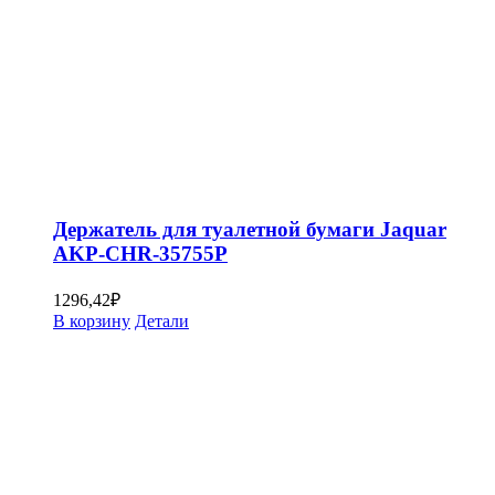
Держатель для туалетной бумаги Jaquar
AKP-CHR-35755P
1296,42
₽
В корзину
Детали