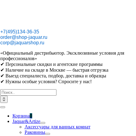
Skip
to
content
+7(495)134-36-35
order@shop-jaquar.ru
corp@jaquarshop.ru
«Официальный дистрибьютор. Эксклюзивные условия для
профессионалов»
✔ Персональные скидки и агентские программы
✔ Наличие на складе в Москве — быстрая отгрузка
✔ Выезд специалиста, подбор, доставка и образцы
✔ Нужны особые условия? Спросите у нас!
Результат
поиска:
Toggle
Navigation
Корзина
0
Jaquar&Artize
Аксессуары для ванных комнат
Раковины