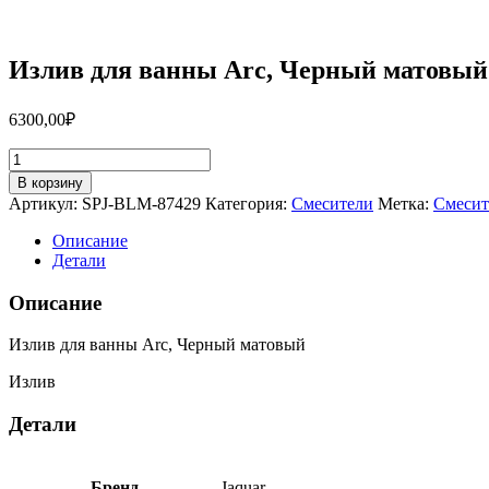
Излив для ванны Arc, Черный матовый
6300,00
₽
Количество
товара
В корзину
Излив
Артикул:
SPJ-BLM-87429
Категория:
Смесители
Метка:
Смесит
для
ванны
Описание
Arc,
Детали
Черный
матовый
Описание
SPJ-
BLM-
Излив для ванны Arc, Черный матовый
87429
Излив
Детали
Бренд
Jaquar