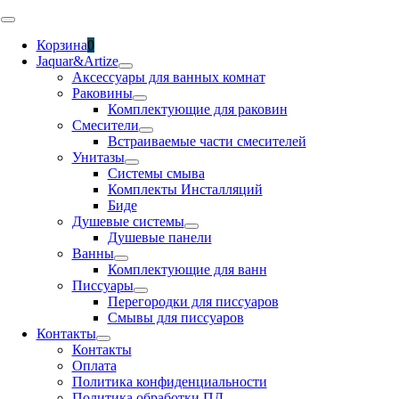
Skip
Toggle
to
Navigation
Корзина
0
content
Jaquar&Artize
Аксессуары для ванных комнат
Раковины
Комплектующие для раковин
Смесители
Встраиваемые части смесителей
Унитазы
Системы смыва
Комплекты Инсталляций
Биде
Душевые системы
Душевые панели
Ванны
Комплектующие для ванн
Писсуары
Перегородки для писсуаров
Смывы для писсуаров
Контакты
Контакты
Оплата
Политика конфиденциальности
Политика обработки ПД