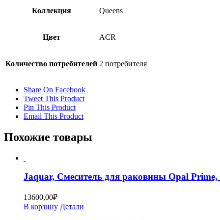
Коллекция
Queens
Цвет
ACR
Количество потребителей
2 потребителя
Share On Facebook
Tweet This Product
Pin This Product
Email This Product
Похожие товары
Jaquar, Смеситель для раковины Opal Pri
13600,00
₽
В корзину
Детали