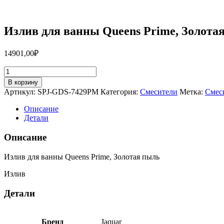
Излив для ванны Queens Prime, Золот
14901,00
₽
Количество
товара
В корзину
Излив
Артикул:
SPJ-GDS-7429PM
Категория:
Смесители
Метка:
Смес
для
ванны
Описание
Queens
Детали
Prime,
Золотая
Описание
пыль
SPJ-
Излив для ванны Queens Prime, Золотая пыль
GDS-
7429PM
Излив
Детали
Бренд
Jaquar