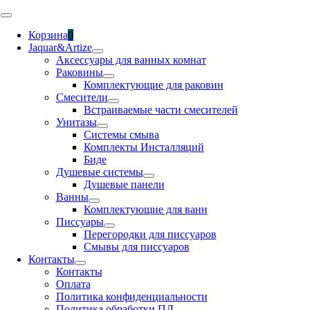
Skip
Toggle
to
Navigation
Корзина
0
content
Jaquar&Artize
Аксессуары для ванных комнат
Раковины
Комплектующие для раковин
Смесители
Встраиваемые части смесителей
Унитазы
Системы смыва
Комплекты Инсталляций
Биде
Душевые системы
Душевые панели
Ванны
Комплектующие для ванн
Писсуары
Перегородки для писсуаров
Смывы для писсуаров
Контакты
Контакты
Оплата
Политика конфиденциальности
Политика обработки ПД