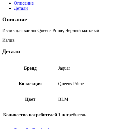
ванны
Описание
Queens
Детали
Prime,
Черный
Описание
матовый
SPJ-
Излив для ванны Queens Prime, Черный матовый
BLM-
7429PM
Излив
Детали
Бренд
Jaquar
Коллекция
Queens Prime
Цвет
BLM
Количество потребителей
1 потребитель