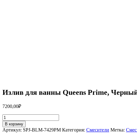
Излив для ванны Queens Prime, Черн
7200,00
₽
Количество
товара
В корзину
Излив
Артикул:
SPJ-BLM-7429PM
Категория:
Смесители
Метка:
Смес
для