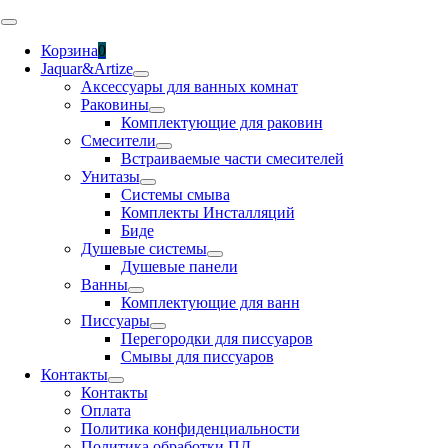
Skip
Toggle
to
Navigation
Корзина
0
content
Jaquar&Artize
Аксессуары для ванных комнат
Раковины
Комплектующие для раковин
Смесители
Встраиваемые части смесителей
Унитазы
Системы смыва
Комплекты Инсталляций
Биде
Душевые системы
Душевые панели
Ванны
Комплектующие для ванн
Писсуары
Перегородки для писсуаров
Смывы для писсуаров
Контакты
Контакты
Оплата
Политика конфиденциальности
Политика обработки ПД