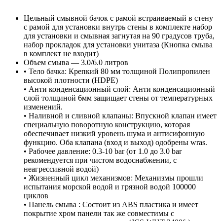
SLS-
WHT-
Цельный смывной бачок с рамой встраиваемый в стену
6953UFBISM
с рамой для установки внутрь стены в комплекте набор
для установки и смывная загнутая на 90 градусов труба,
набор прокладок для установки унитаза (Кнопка смыва
в комплект не входит)
Объем смыва — 3.0/6.0 литров
• Тело бачка: Крепкий 80 мм толщиной Полипропилен
высокой плотности (HDPE)
• Анти конденсационный слой: Анти конденсационный
слой толщиной 6мм защищает стены от температурных
изменений.
• Наливной и сливной клапаны: Впускной клапан имеет
специальную поворотную конструкцию, которая
обеспечивает низкий уровень шума и антисифонную
функцию. Оба клапана (вход и выход) одобрены wras.
• Рабочее давление: 0.3-10 bar (от 1.0 до 3.0 bar
рекомендуется при чистом водоснабжении, с
неагрессивной водой)
• Жизненный цикл механизмов: Механизмы прошли
испытания морской водой и грязной водой 100000
циклов
• Панель смыва : Состоит из ABS пластика и имеет
покрытие хром панели так же совместимы с