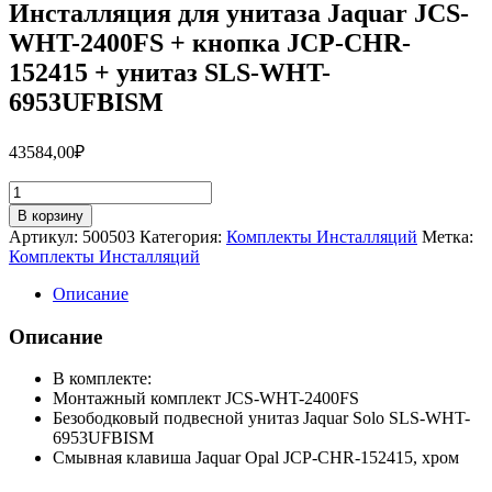
Инсталляция для унитаза Jaquar JCS-
WHT-2400FS + кнопка JCP-CHR-
152415 + унитаз SLS-WHT-
6953UFBISM
43584,00
₽
Количество
товара
В корзину
Инсталляция
Артикул:
500503
Категория:
Комплекты Инсталляций
Метка:
для
Комплекты Инсталляций
унитаза
Jaquar
Описание
JCS-
WHT-
Описание
2400FS
+
В комплекте:
кнопка
Монтажный комплект JCS-WHT-2400FS
JCP-
Безободковый подвесной унитаз Jaquar Solo SLS-WHT-
CHR-
6953UFBISM
152415
Смывная клавиша Jaquar Opal JCP-CHR-152415, хром
+
унитаз