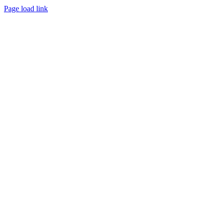
Page load link
Go
to
Top