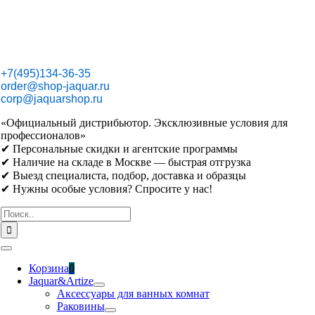
Skip
to
content
+7(495)134-36-35
order@shop-jaquar.ru
corp@jaquarshop.ru
«Официальный дистрибьютор. Эксклюзивные условия для
профессионалов»
✔ Персональные скидки и агентские программы
✔ Наличие на складе в Москве — быстрая отгрузка
✔ Выезд специалиста, подбор, доставка и образцы
✔ Нужны особые условия? Спросите у нас!
Результат
поиска:
Toggle
Navigation
Корзина
0
Jaquar&Artize
Аксессуары для ванных комнат
Раковины