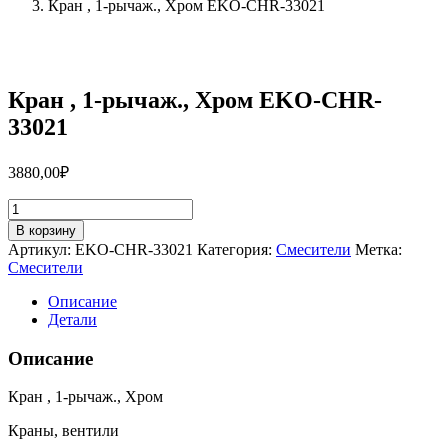
Кран , 1-рычаж., Хром EKO-CHR-33021
Кран , 1-рычаж., Хром EKO-CHR-
33021
3880,00
₽
Количество
товара
В корзину
Кран
Артикул:
EKO-CHR-33021
Категория:
Смесители
Метка:
,
Смесители
1-
рычаж.,
Описание
Хром
Детали
EKO-
CHR-
Описание
33021
Кран , 1-рычаж., Хром
Краны, вентили