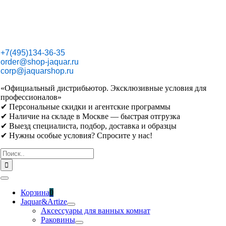
Skip
to
content
+7(495)134-36-35
order@shop-jaquar.ru
corp@jaquarshop.ru
«Официальный дистрибьютор. Эксклюзивные условия для
профессионалов»
✔ Персональные скидки и агентские программы
✔ Наличие на складе в Москве — быстрая отгрузка
✔ Выезд специалиста, подбор, доставка и образцы
✔ Нужны особые условия? Спросите у нас!
Результат
поиска:
Toggle
Navigation
Корзина
0
Jaquar&Artize
Аксессуары для ванных комнат
Раковины