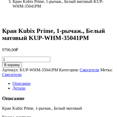
Кран Kubix Prime, 1-рычаж., Белый матовый KUP-
WHM-35041PM
Кран Kubix Prime, 1-рычаж., Белый
матовый KUP-WHM-35041PM
9700,00
₽
Количество
товара
В корзину
Кран
Артикул:
KUP-WHM-35041PM
Категория:
Смесители
Метка:
Kubix
Смесители
Prime,
1-
Описание
рычаж.,
Детали
Белый
матовый
Описание
KUP-
WHM-
Кран Kubix Prime, 1-рычаж., Белый матовый
35041PM