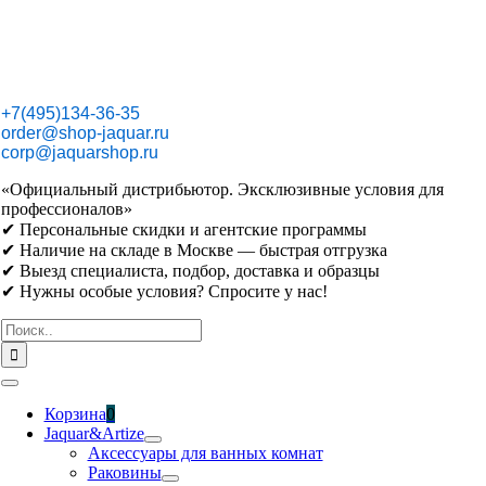
Skip
to
content
+7(495)134-36-35
order@shop-jaquar.ru
corp@jaquarshop.ru
«Официальный дистрибьютор. Эксклюзивные условия для
профессионалов»
✔ Персональные скидки и агентские программы
✔ Наличие на складе в Москве — быстрая отгрузка
✔ Выезд специалиста, подбор, доставка и образцы
✔ Нужны особые условия? Спросите у нас!
Результат
поиска:
Toggle
Navigation
Корзина
0
Jaquar&Artize
Аксессуары для ванных комнат
Раковины