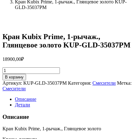
Кран Kubix Prime, 1-рычаж., Глянцевое золото KUP-
GLD-35037PM
Кран Kubix Prime, 1-рычаж.,
Глянцевое золото KUP-GLD-35037PM
18900,00
₽
Количество
товара
В корзину
Кран
Артикул:
KUP-GLD-35037PM
Категория:
Смесители
Метка:
Kubix
Смесители
Prime,
1-
Описание
рычаж.,
Детали
Глянцевое
золото
Описание
KUP-
GLD-
Кран Kubix Prime, 1-рычаж., Глянцевое золото
35037PM