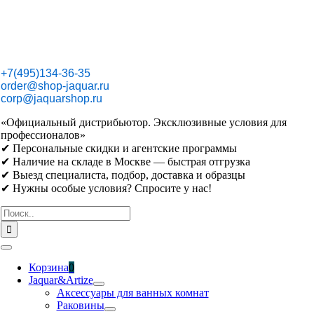
Skip
to
content
+7(495)134-36-35
order@shop-jaquar.ru
corp@jaquarshop.ru
«Официальный дистрибьютор. Эксклюзивные условия для
профессионалов»
✔ Персональные скидки и агентские программы
✔ Наличие на складе в Москве — быстрая отгрузка
✔ Выезд специалиста, подбор, доставка и образцы
✔ Нужны особые условия? Спросите у нас!
Результат
поиска:
Toggle
Navigation
Корзина
0
Jaquar&Artize
Аксессуары для ванных комнат
Раковины