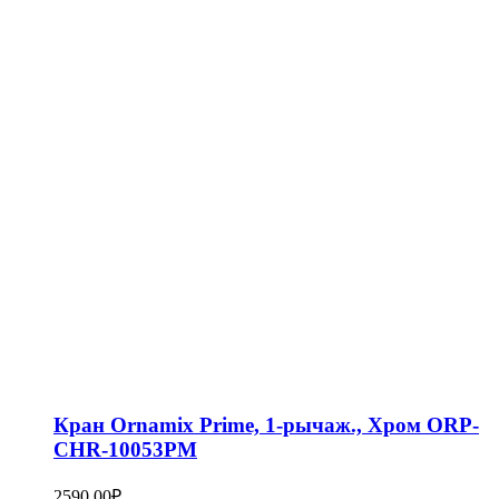
Кран Ornamix Prime, 1-рычаж., Хром ORP-
CHR-10053PM
2590,00
₽