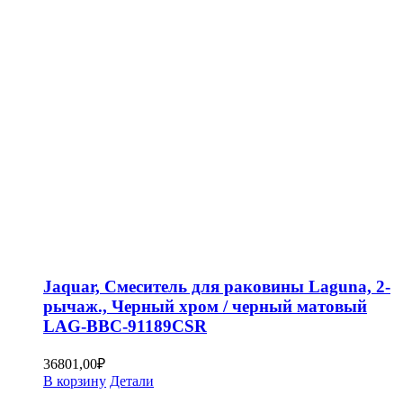
Jaquar, Смеситель для раковины Laguna, 2-
рычаж., Черный хром / черный матовый
LAG-BBC-91189CSR
36801,00
₽
В корзину
Детали