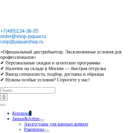
Skip
to
content
+7(495)134-36-35
order@shop-jaquar.ru
corp@jaquarshop.ru
«Официальный дистрибьютор. Эксклюзивные условия для
профессионалов»
✔ Персональные скидки и агентские программы
✔ Наличие на складе в Москве — быстрая отгрузка
✔ Выезд специалиста, подбор, доставка и образцы
✔ Нужны особые условия? Спросите у нас!
Результат
поиска:
Toggle
Navigation
Корзина
0
Jaquar&Artize
Аксессуары для ванных комнат
Раковины