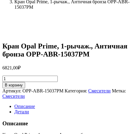
Кран Opal Prime, 1-рычаж., Античная бронза OPP-ABR-
15037PM
Кран Opal Prime, 1-рычаж., Античная
бронза OPP-ABR-15037PM
6821,00
₽
Количество
товара
В корзину
Кран
Артикул:
OPP-ABR-15037PM
Категория:
Смесители
Метка:
Opal
Смесители
Prime,
1-
Описание
рычаж.,
Детали
Античная
бронза
Описание
OPP-
ABR-