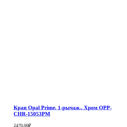
Кран Opal Prime, 1-рычаж., Хром OPP-
CHR-15053PM
2470,00
₽