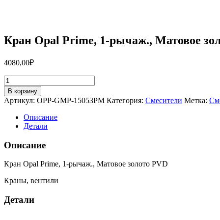
Кран Opal Prime, 1-рычаж., Матовое 
4080,00
₽
Количество
товара
В корзину
Кран
Артикул:
OPP-GMP-15053PM
Категория:
Смесители
Метка:
См
Opal
Prime,
Описание
1-
Детали
рычаж.,
Матовое
Описание
золото
PVD
Кран Opal Prime, 1-рычаж., Матовое золото PVD
OPP-
GMP-
Краны, вентили
15053PM
Детали