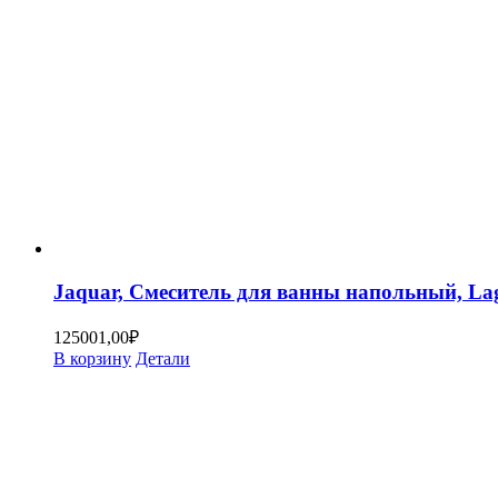
Jaquar, Смеситель для ванны напольный, L
125001,00
₽
В корзину
Детали