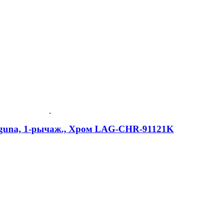
aguna, 1-рычаж., Хром LAG-CHR-91121K