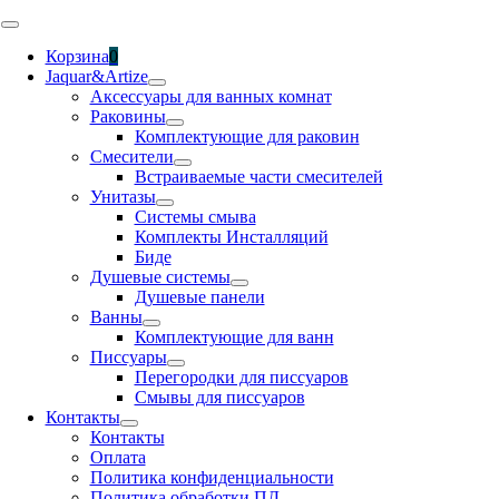
Skip
Toggle
to
Navigation
Корзина
0
content
Jaquar&Artize
Аксессуары для ванных комнат
Раковины
Комплектующие для раковин
Смесители
Встраиваемые части смесителей
Унитазы
Системы смыва
Комплекты Инсталляций
Биде
Душевые системы
Душевые панели
Ванны
Комплектующие для ванн
Писсуары
Перегородки для писсуаров
Смывы для писсуаров
Контакты
Контакты
Оплата
Политика конфиденциальности
Политика обработки ПД