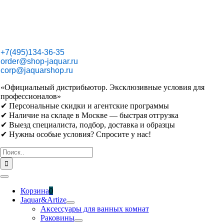
Skip
to
content
+7(495)134-36-35
order@shop-jaquar.ru
corp@jaquarshop.ru
«Официальный дистрибьютор. Эксклюзивные условия для
профессионалов»
✔ Персональные скидки и агентские программы
✔ Наличие на складе в Москве — быстрая отгрузка
✔ Выезд специалиста, подбор, доставка и образцы
✔ Нужны особые условия? Спросите у нас!
Результат
поиска:
Toggle
Navigation
Корзина
0
Jaquar&Artize
Аксессуары для ванных комнат
Раковины