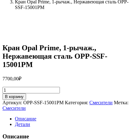
Кран Opal Prime, 1-рычаж., Нержавеющая сталь OPP-
SSF-15001PM
Кран Opal Prime, 1-рычаж.,
Нержавеющая сталь OPP-SSF-
15001PM
7700,00
₽
Количество
товара
В корзину
Кран
Артикул:
OPP-SSF-15001PM
Категория:
Смесители
Метка:
Opal
Смесители
Prime,
1-
Описание
рычаж.,
Детали
Нержавеющая
сталь
Описание