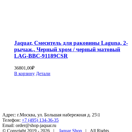
Jaquar, Смеситель для раковины Laguna, 2-
рычаж., Черный хром / черный матовый
LAG-BBC-91189CSR
36801,00
₽
В корзину
Детали
Адрес: г.Москва, ул. Большая набережная д. 25\1
Телефон:
+7 (495) 134-36-35
Email: order@shop-jaquar.ru
© Copyright 2019 -
2026 |
Jaquar Shop
| All Rights