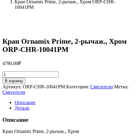
Кран Ornamix Prime, 2-рычаж., Хром ORP-CHR-
10041PM
Кран Ornamix Prime, 2-рычаж., Хром
ORP-CHR-10041PM
4780,00
₽
Количество
товара
В корзину
Кран
Артикул:
ORP-CHR-10041PM
Категория:
Смесители
Метка:
Ornamix
Смесители
Prime,
2-
Описание
рычаж.,
Детали
Хром
ORP-
Описание
CHR-
10041PM
Кран Ornamix Prime, 2-рычаж., Хром