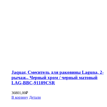
Jaquar, Смеситель для раковины Laguna, 2-
рычаж., Черный хром / черный матовый
LAG-BBC-91189CSR
36801,00
₽
В корзину
Детали