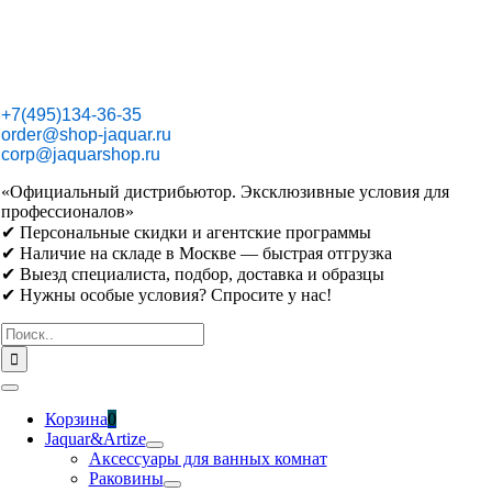
Skip
to
content
+7(495)134-36-35
order@shop-jaquar.ru
corp@jaquarshop.ru
«Официальный дистрибьютор. Эксклюзивные условия для
профессионалов»
✔ Персональные скидки и агентские программы
✔ Наличие на складе в Москве — быстрая отгрузка
✔ Выезд специалиста, подбор, доставка и образцы
✔ Нужны особые условия? Спросите у нас!
Результат
поиска:
Toggle
Navigation
Корзина
0
Jaquar&Artize
Аксессуары для ванных комнат
Раковины