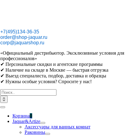
Skip
to
content
+7(495)134-36-35
order@shop-jaquar.ru
corp@jaquarshop.ru
«Официальный дистрибьютор. Эксклюзивные условия для
профессионалов»
✔ Персональные скидки и агентские программы
✔ Наличие на складе в Москве — быстрая отгрузка
✔ Выезд специалиста, подбор, доставка и образцы
✔ Нужны особые условия? Спросите у нас!
Результат
поиска:
Toggle
Navigation
Корзина
0
Jaquar&Artize
Аксессуары для ванных комнат
Раковины