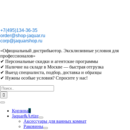
Skip
to
content
+7(495)134-36-35
order@shop-jaquar.ru
corp@jaquarshop.ru
«Официальный дистрибьютор. Эксклюзивные условия для
профессионалов»
✔ Персональные скидки и агентские программы
✔ Наличие на складе в Москве — быстрая отгрузка
✔ Выезд специалиста, подбор, доставка и образцы
✔ Нужны особые условия? Спросите у нас!
Результат
поиска:
Toggle
Navigation
Корзина
0
Jaquar&Artize
Аксессуары для ванных комнат
Раковины