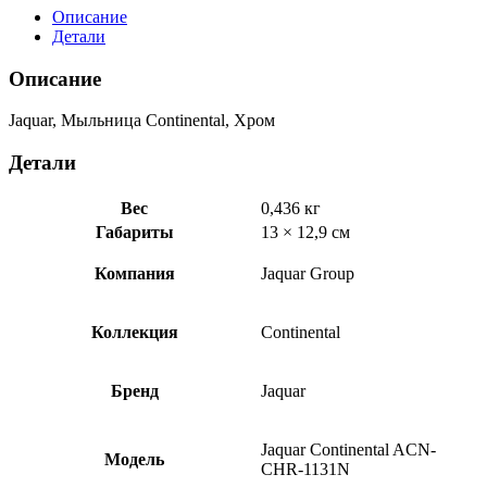
Хром
Описание
ACN-
Детали
CHR-
1131N
Описание
Jaquar, Мыльница Continental, Хром
Детали
Вес
0,436 кг
Габариты
13 × 12,9 см
Компания
Jaquar Group
Коллекция
Continental
Бренд
Jaquar
Jaquar Continental ACN-
Модель
CHR-1131N