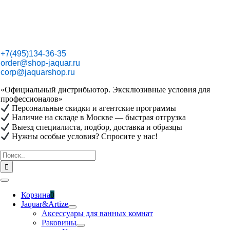
Skip
to
content
+7(495)134-36-35
order@shop-jaquar.ru
corp@jaquarshop.ru
«Официальный дистрибьютор. Эксклюзивные условия для
профессионалов»
Персональные скидки и агентские программы
Наличие на складе в Москве — быстрая отгрузка
Выезд специалиста, подбор, доставка и образцы
Нужны особые условия? Спросите у нас!
Результат
поиска:
Toggle
Navigation
Корзина
0
Jaquar&Artize
Аксессуары для ванных комнат
Раковины