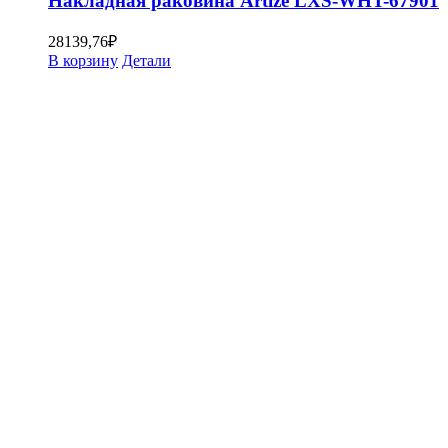
Накладная раковина Artize LXS-WHT-67901
28139,76
₽
В корзину
Детали