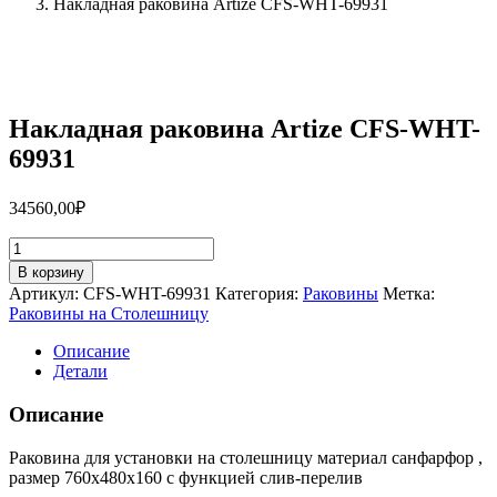
Накладная раковина Artize CFS-WHT-69931
Накладная раковина Artize CFS-WHT-
69931
34560,00
₽
Количество
товара
В корзину
Накладная
Артикул:
CFS-WHT-69931
Категория:
Раковины
Метка:
раковина
Раковины на Столешницу
Artize
CFS-
Описание
WHT-
Детали
69931
Описание
Раковина для установки на столешницу материал санфарфор ,
размер 760х480х160 с функцией слив-перелив