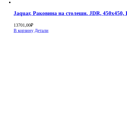
Jaquar, Раковина на столешн. JDR, 450х450
13701,00
₽
В корзину
Детали