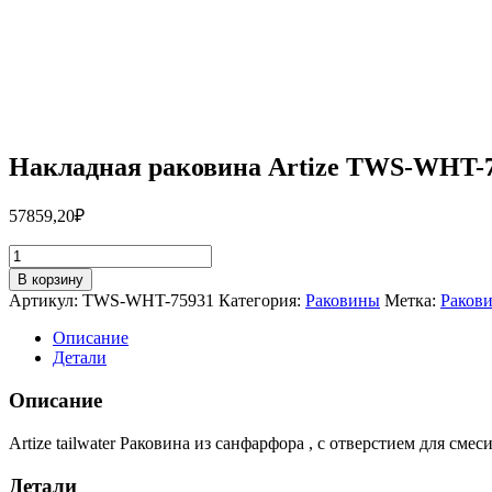
Накладная раковина Artize TWS-WHT-
57859,20
₽
Количество
товара
В корзину
Накладная
Артикул:
TWS-WHT-75931
Категория:
Раковины
Метка:
Раков
раковина
Artize
Описание
TWS-
Детали
WHT-
75931
Описание
Artize tailwater Раковина из санфарфора , с отверстием для смеси
Детали