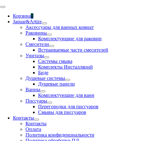
Skip
Toggle
to
Navigation
Корзина
0
content
Jaquar&Artize
Аксессуары для ванных комнат
Раковины
Комплектующие для раковин
Смесители
Встраиваемые части смесителей
Унитазы
Системы смыва
Комплекты Инсталляций
Биде
Душевые системы
Душевые панели
Ванны
Комплектующие для ванн
Писсуары
Перегородки для писсуаров
Смывы для писсуаров
Контакты
Контакты
Оплата
Политика конфиденциальности
Политика обработки ПД