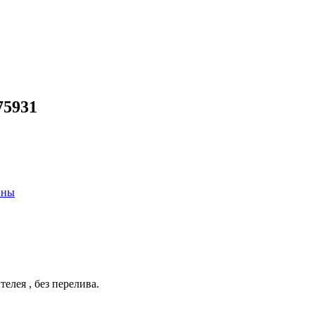
75931
ины
телея , без перелива.