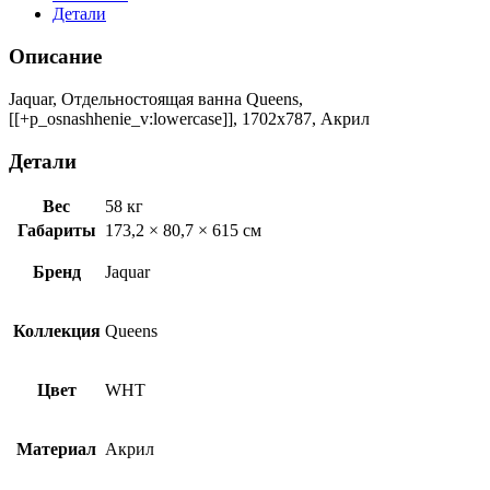
Детали
Описание
Jaquar, Отдельностоящая ванна Queens,
[[+p_osnashhenie_v:lowercase]], 1702х787, Акрил
Детали
Вес
58 кг
Габариты
173,2 × 80,7 × 615 см
Бренд
Jaquar
Коллекция
Queens
Цвет
WHT
Материал
Акрил