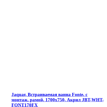
Jaquar, Встраиваемая ванна Fonte, с
монтаж. рамой, 1700х750, Акрил JBT-WHT-
FONT170FX