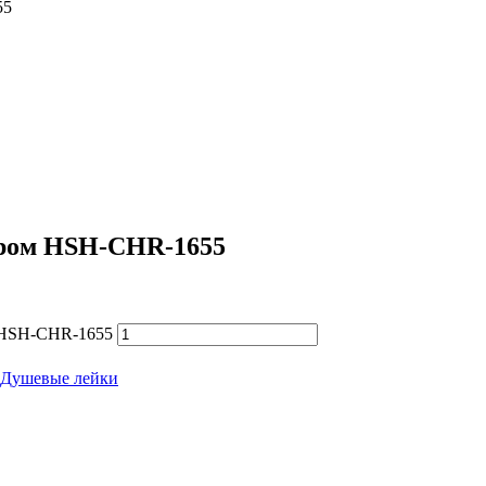
55
 Хром HSH-CHR-1655
м HSH-CHR-1655
Душевые лейки