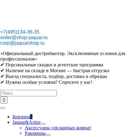
Skip
to
content
+7(495)134-36-35
order@shop-jaquar.ru
corp@jaquarshop.ru
«Официальный дистрибьютор. Эксклюзивные условия для
профессионалов»
✔ Персональные скидки и агентские программы
✔ Наличие на складе в Москве — быстрая отгрузка
✔ Выезд специалиста, подбор, доставка и образцы
✔ Нужны особые условия? Спросите у нас!
Результат
поиска:
Toggle
Navigation
Корзина
0
Jaquar&Artize
Аксессуары для ванных комнат
Раковины