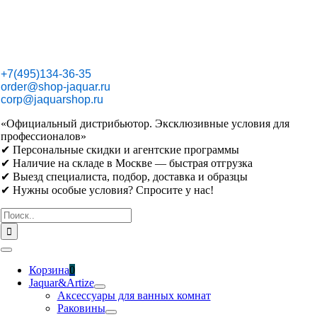
Skip
to
content
+7(495)134-36-35
order@shop-jaquar.ru
corp@jaquarshop.ru
«Официальный дистрибьютор. Эксклюзивные условия для
профессионалов»
✔ Персональные скидки и агентские программы
✔ Наличие на складе в Москве — быстрая отгрузка
✔ Выезд специалиста, подбор, доставка и образцы
✔ Нужны особые условия? Спросите у нас!
Результат
поиска:
Toggle
Navigation
Корзина
0
Jaquar&Artize
Аксессуары для ванных комнат
Раковины