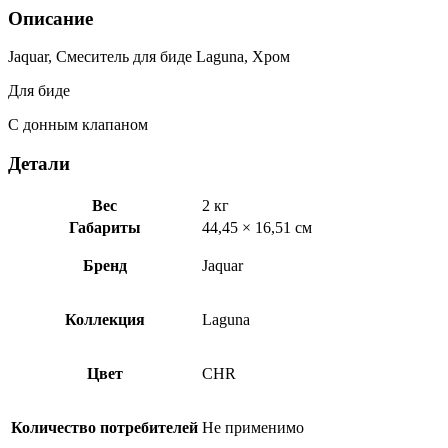
LAG-
Описание
CHR-
91213B
Jaquar, Смеситель для биде Laguna, Хром
Для биде
С донным клапаном
Детали
Вес
2 кг
Габариты
44,45 × 16,51 см
Бренд
Jaquar
Коллекция
Laguna
Цвет
CHR
Количество потребителей
Не применимо