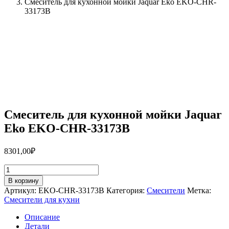
Смеситель для кухонной мойки Jaquar Eko EKO-CHR-
33173B
Смеситель для кухонной мойки Jaquar
Eko EKO-CHR-33173B
8301,00
₽
Количество
товара
В корзину
Смеситель
Артикул:
EKO-CHR-33173B
Категория:
Смесители
Метка:
для
Смесители для кухни
кухонной
мойки
Описание
Jaquar
Детали