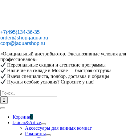
Skip
to
content
+7(495)134-36-35
order@shop-jaquar.ru
corp@jaquarshop.ru
«Официальный дистрибьютор. Эксклюзивные условия для
профессионалов»
Персональные скидки и агентские программы
Наличие на складе в Москве — быстрая отгрузка
Выезд специалиста, подбор, доставка и образцы
Нужны особые условия? Спросите у нас!
Результат
поиска:
Toggle
Navigation
Корзина
0
Jaquar&Artize
Аксессуары для ванных комнат
Раковины