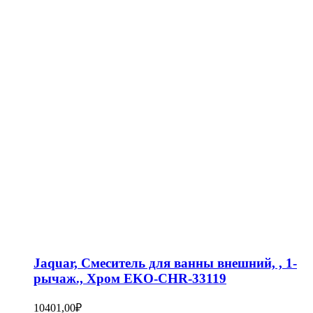
Jaquar, Смеситель для ванны внешний, , 1-
рычаж., Хром EKO-CHR-33119
10401,00
₽