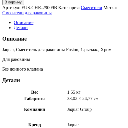
товара
В корзину
Jaquar,
Артикул:
FUS-CHR-29009B
Категория:
Смесители
Метка:
Смеситель
Смесители для раковины
для
раковины
Описание
Fusion,
Детали
1-
рычаж.,
Описание
Хром
FUS-
Jaquar, Смеситель для раковины Fusion, 1-рычаж., Хром
CHR-
29009B
Для раковины
Без донного клапана
Детали
Вес
1,55 кг
Габариты
33,02 × 24,77 см
Компания
Jaquar Group
Бренд
Jaquar