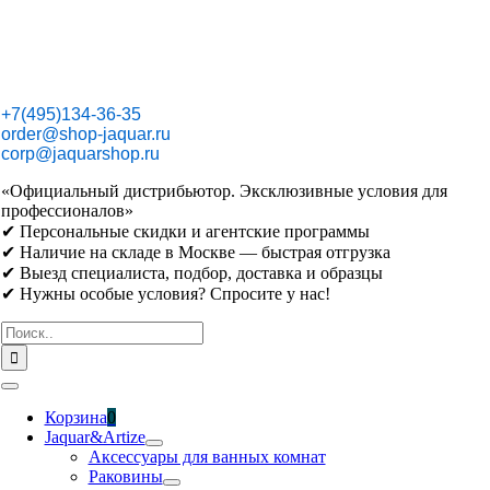
Skip
to
content
+7(495)134-36-35
order@shop-jaquar.ru
corp@jaquarshop.ru
«Официальный дистрибьютор. Эксклюзивные условия для
профессионалов»
✔ Персональные скидки и агентские программы
✔ Наличие на складе в Москве — быстрая отгрузка
✔ Выезд специалиста, подбор, доставка и образцы
✔ Нужны особые условия? Спросите у нас!
Результат
поиска:
Toggle
Navigation
Корзина
0
Jaquar&Artize
Аксессуары для ванных комнат
Раковины