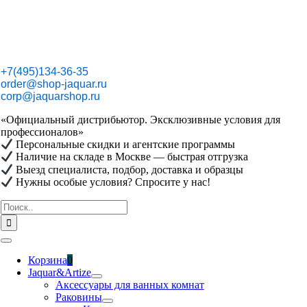
Skip
to
content
+7(495)134-36-35
order@shop-jaquar.ru
corp@jaquarshop.ru
«Официальный дистрибьютор. Эксклюзивные условия для
профессионалов»
Персональные скидки и агентские программы
Наличие на складе в Москве — быстрая отгрузка
Выезд специалиста, подбор, доставка и образцы
Нужны особые условия? Спросите у нас!
Результат
поиска:
Toggle
Navigation
Корзина
0
Jaquar&Artize
Аксессуары для ванных комнат
Раковины