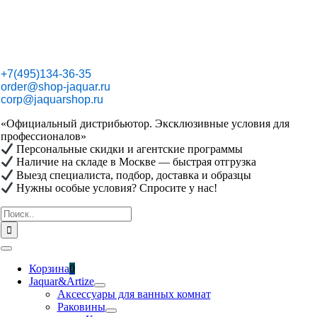
Skip
to
content
+7(495)134-36-35
order@shop-jaquar.ru
corp@jaquarshop.ru
«Официальный дистрибьютор. Эксклюзивные условия для
профессионалов»
Персональные скидки и агентские программы
Наличие на складе в Москве — быстрая отгрузка
Выезд специалиста, подбор, доставка и образцы
Нужны особые условия? Спросите у нас!
Результат
поиска:
Toggle
Navigation
Корзина
0
Jaquar&Artize
Аксессуары для ванных комнат
Раковины