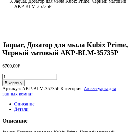
Jaquar, Дозатор для мыла Kubix Prime, Черный матовый
AKP-BLM-35735P
Jaquar, Дозатор для мыла Kubix Prime,
Черный матовый AKP-BLM-35735P
6700,00
₽
Количество
товара
В корзину
Jaquar,
Артикул:
AKP-BLM-35735P
Категория:
Аксессуары для
Дозатор
ванных комнат
для
мыла
Описание
Kubix
Детали
Prime,
Черный
Описание
матовый
AKP-