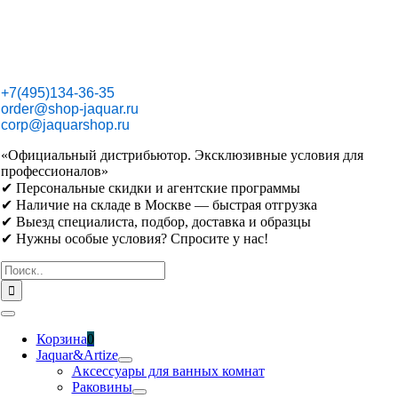
Skip
to
content
+7(495)134-36-35
order@shop-jaquar.ru
corp@jaquarshop.ru
«Официальный дистрибьютор. Эксклюзивные условия для
профессионалов»
✔ Персональные скидки и агентские программы
✔ Наличие на складе в Москве — быстрая отгрузка
✔ Выезд специалиста, подбор, доставка и образцы
✔ Нужны особые условия? Спросите у нас!
Результат
поиска:
Toggle
Navigation
Корзина
0
Jaquar&Artize
Аксессуары для ванных комнат
Раковины