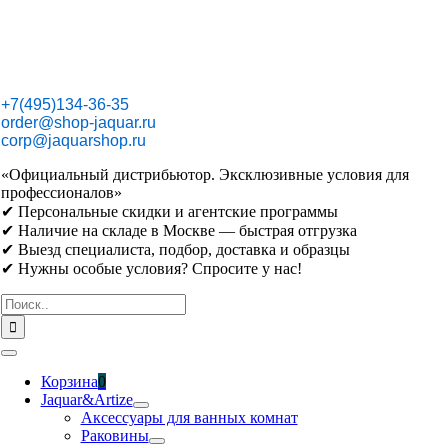
Skip
to
content
+7(495)134-36-35
order@shop-jaquar.ru
corp@jaquarshop.ru
«Официальный дистрибьютор. Эксклюзивные условия для
профессионалов»
✔ Персональные скидки и агентские программы
✔ Наличие на складе в Москве — быстрая отгрузка
✔ Выезд специалиста, подбор, доставка и образцы
✔ Нужны особые условия? Спросите у нас!
Результат
поиска:
Toggle
Navigation
Корзина
0
Jaquar&Artize
Аксессуары для ванных комнат
Раковины