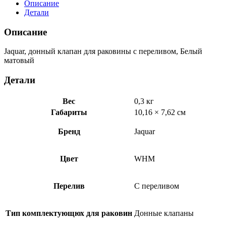
для
Описание
раковины
Детали
с
переливом,
Описание
Белый
матовый
Jaquar, донный клапан для раковины с переливом, Белый
ALD-
матовый
WHM-
729
Детали
Вес
0,3 кг
Габариты
10,16 × 7,62 см
Бренд
Jaquar
Цвет
WHM
Перелив
С переливом
Тип комплектующюх для раковин
Донные клапаны