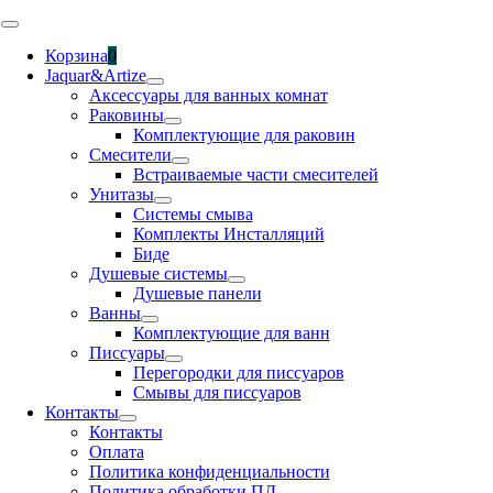
Skip
Toggle
to
Navigation
Корзина
0
content
Jaquar&Artize
Аксессуары для ванных комнат
Раковины
Комплектующие для раковин
Смесители
Встраиваемые части смесителей
Унитазы
Системы смыва
Комплекты Инсталляций
Биде
Душевые системы
Душевые панели
Ванны
Комплектующие для ванн
Писсуары
Перегородки для писсуаров
Смывы для писсуаров
Контакты
Контакты
Оплата
Политика конфиденциальности
Политика обработки ПД