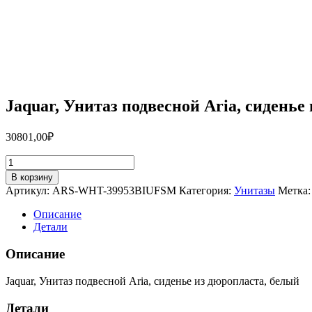
Jaquar, Унитаз подвесной Aria, сиден
30801,00
₽
Количество
товара
В корзину
Jaquar,
Артикул:
ARS-WHT-39953BIUFSM
Категория:
Унитазы
Метка
Унитаз
подвесной
Описание
Aria,
Детали
сиденье
из
Описание
дюропласта,
белый
Jaquar, Унитаз подвесной Aria, сиденье из дюропласта, белый
ARS-
WHT-
Детали
39953BIUFSM