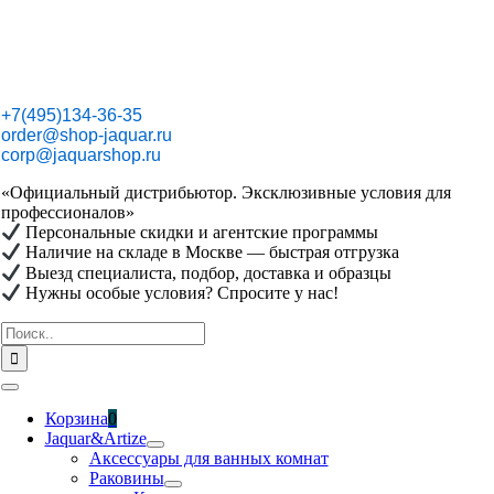
Skip
to
content
+7(495)134-36-35
order@shop-jaquar.ru
corp@jaquarshop.ru
«Официальный дистрибьютор. Эксклюзивные условия для
профессионалов»
Персональные скидки и агентские программы
Наличие на складе в Москве — быстрая отгрузка
Выезд специалиста, подбор, доставка и образцы
Нужны особые условия? Спросите у нас!
Результат
поиска:
Toggle
Navigation
Корзина
0
Jaquar&Artize
Аксессуары для ванных комнат
Раковины