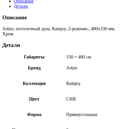
Описание
2-
Детали
режимн.,
480х330
Описание
мм,
Хром
Artize, потолочный душ, Rainjoy, 2-режимн., 480х330 мм,
OSA-
Хром
CHR-
70013
Детали
Габариты
330 × 480 см
Бренд
Artize
Коллекция
Rainjoy
Цвет
CHR
Форма
Прямоугольные