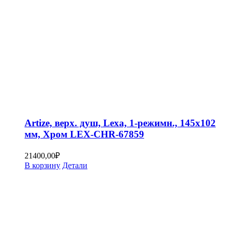
Artize, верх. душ, Lexa, 1-режимн., 145х102
мм, Хром LEX-CHR-67859
21400,00
₽
В корзину
Детали