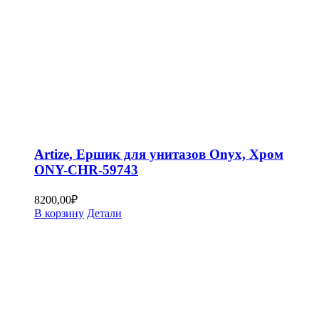
Artize, Ершик для унитазов Onyx, Хром
ONY-CHR-59743
8200,00
₽
В корзину
Детали