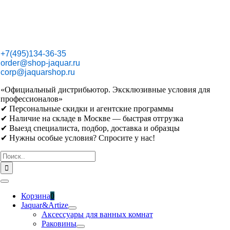
Skip
to
content
+7(495)134-36-35
order@shop-jaquar.ru
corp@jaquarshop.ru
«Официальный дистрибьютор. Эксклюзивные условия для
профессионалов»
✔ Персональные скидки и агентские программы
✔ Наличие на складе в Москве — быстрая отгрузка
✔ Выезд специалиста, подбор, доставка и образцы
✔ Нужны особые условия? Спросите у нас!
Результат
поиска:
Toggle
Navigation
Корзина
0
Jaquar&Artize
Аксессуары для ванных комнат
Раковины