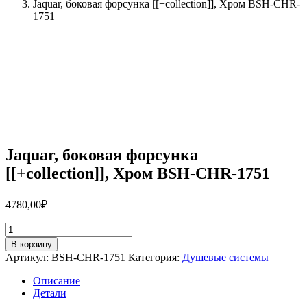
Jaquar, боковая форсунка [[+collection]], Хром BSH-CHR-
1751
Jaquar, боковая форсунка
[[+collection]], Хром BSH-CHR-1751
4780,00
₽
Количество
товара
В корзину
Jaquar,
Артикул:
BSH-CHR-1751
Категория:
Душевые системы
боковая
форсунка
Описание
[[+collection]],
Детали
Хром