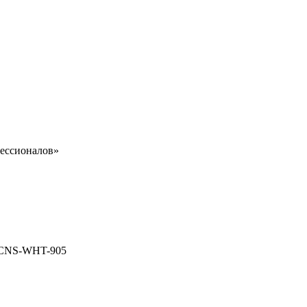
ессионалов»
ый CNS-WHT-905