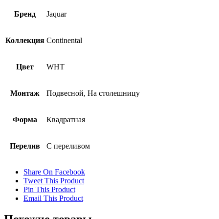
Бренд
Jaquar
Коллекция
Continental
Цвет
WHT
Монтаж
Подвесной, На столешницу
Форма
Квадратная
Перелив
С переливом
Share On Facebook
Tweet This Product
Pin This Product
Email This Product
Похожие товары