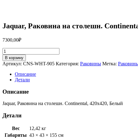
Jaquar, Раковина на столешн. Continen
7300,00
₽
Количество
товара
В корзину
Jaquar,
Артикул:
CNS-WHT-905
Категория:
Раковины
Метка:
Раковин
Раковина
на
Описание
столешн.
Детали
Continental,
420х420,
Описание
Белый
CNS-
Jaquar, Раковина на столешн. Continental, 420х420, Белый
WHT-
905
Детали
Вес
12,42 кг
Габариты
43 × 43 × 155 см