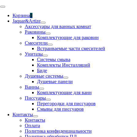
Skip
Toggle
to
Navigation
Корзина
0
content
Jaquar&Artize
Аксессуары для ванных комнат
Раковины
Комплектующие для раковин
Смесители
Встраиваемые части смесителей
Унитазы
Системы смыва
Комплекты Инсталляций
Биде
Душевые системы
Душевые панели
Ванны
Комплектующие для ванн
Писсуары
Перегородки для писсуаров
Смывы для писсуаров
Контакты
Контакты
Оплата
Политика конфиденциальности
Политика обработки ПД