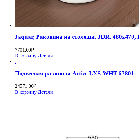
Jaquar, Раковина на столешн. JDR, 480х470
7701,00
₽
В корзину
Детали
Подвесная раковина Artize LXS-WHT-67801
24571,80
₽
В корзину
Детали