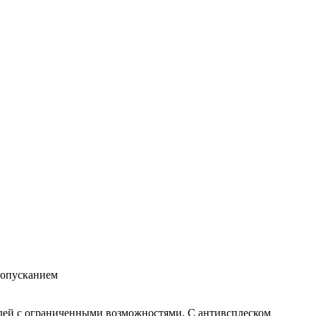
 опусканием
дей с ограниченными возможностями, С антивсплеском