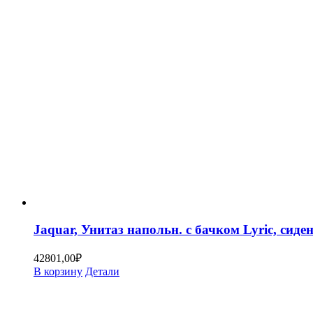
Jaquar, Унитаз напольн. с бачком Lyric, с
42801,00
₽
В корзину
Детали