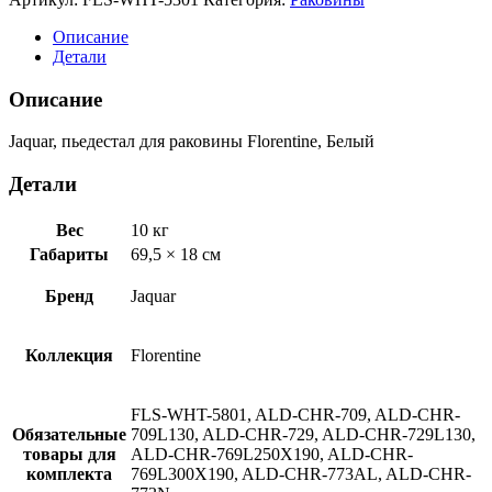
пьедестал
для
Описание
раковины
Детали
Florentine,
Белый
Описание
FLS-
WHT-
Jaquar, пьедестал для раковины Florentine, Белый
5301
Детали
Вес
10 кг
Габариты
69,5 × 18 см
Бренд
Jaquar
Коллекция
Florentine
FLS-WHT-5801, ALD-CHR-709, ALD-CHR-
Обязательные
709L130, ALD-CHR-729, ALD-CHR-729L130,
товары для
ALD-CHR-769L250X190, ALD-CHR-
комплекта
769L300X190, ALD-CHR-773AL, ALD-CHR-