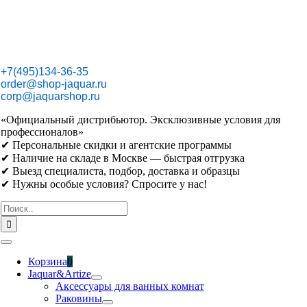
Skip
to
content
+7(495)134-36-35
order@shop-jaquar.ru
corp@jaquarshop.ru
«Официальный дистрибьютор. Эксклюзивные условия для
профессионалов»
✔ Персональные скидки и агентские программы
✔ Наличие на складе в Москве — быстрая отгрузка
✔ Выезд специалиста, подбор, доставка и образцы
✔ Нужны особые условия? Спросите у нас!
Результат
поиска:
Toggle
Navigation
Корзина
0
Jaquar&Artize
Аксессуары для ванных комнат
Раковины