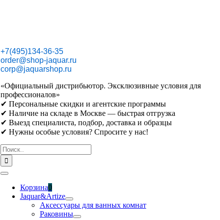
Skip
to
content
+7(495)134-36-35
order@shop-jaquar.ru
corp@jaquarshop.ru
«Официальный дистрибьютор. Эксклюзивные условия для
профессионалов»
✔ Персональные скидки и агентские программы
✔ Наличие на складе в Москве — быстрая отгрузка
✔ Выезд специалиста, подбор, доставка и образцы
✔ Нужны особые условия? Спросите у нас!
Результат
поиска:
Toggle
Navigation
Корзина
0
Jaquar&Artize
Аксессуары для ванных комнат
Раковины