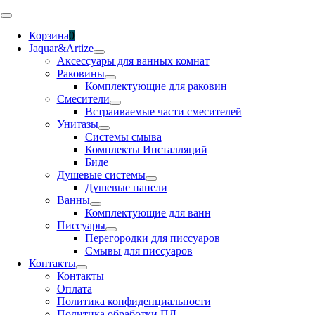
Skip
Toggle
to
Navigation
Корзина
0
content
Jaquar&Artize
Аксессуары для ванных комнат
Раковины
Комплектующие для раковин
Смесители
Встраиваемые части смесителей
Унитазы
Системы смыва
Комплекты Инсталляций
Биде
Душевые системы
Душевые панели
Ванны
Комплектующие для ванн
Писсуары
Перегородки для писсуаров
Смывы для писсуаров
Контакты
Контакты
Оплата
Политика конфиденциальности
Политика обработки ПД